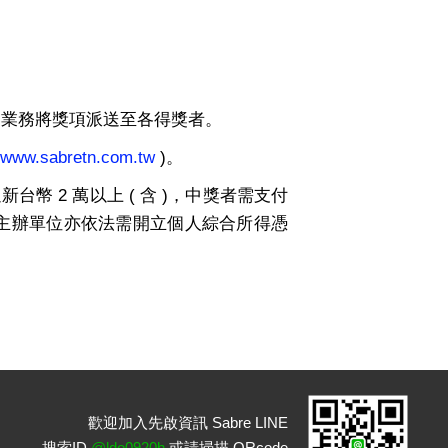
Sabre 業務將獎項派送至各得獎者。
//www.sabretn.com.tw
)
。
 2 萬以上 ( 含 )，中獎者需支付
者，主辦單位亦依法需開立個人綜合所得憑
歡迎加入先啟資訊 Sabre LINE
搜索ID
@ldo0920h
或請掃描 QRcode