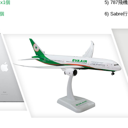
)
x1個
5) 787
0個
6) Sabr