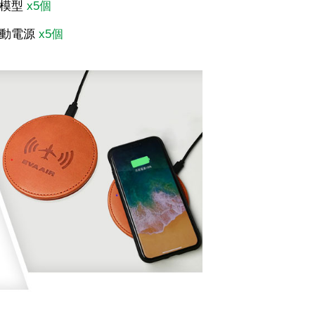
飛機模型
x5個
e行動電源
x5個