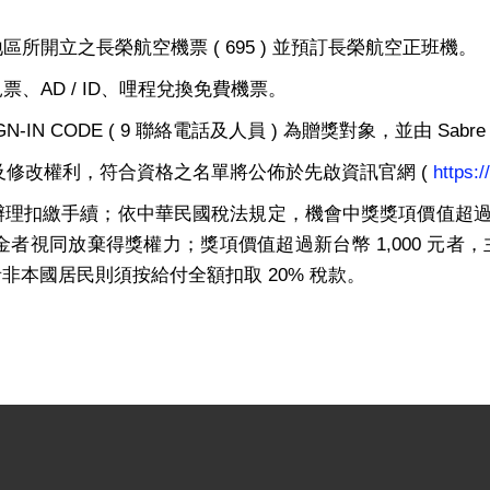
區所開立之長榮航空機票 ( 695 ) 並預訂長榮航空正班機。
票、AD / ID、哩程兌換免費機票。
+SIGN-IN CODE ( 9 聯絡電話及人員 ) 為贈獎對象，並由 
之變更及修改權利，符合資格之名單將公佈於先啟資訊官網
(
https:
辦理扣繳手續；依中華民國稅法規定，機會中獎獎項價值超過新台幣
金者視同放棄得獎權力；獎項價值超過新台幣 1,000 元
非本國居民則須按給付全額扣取 20% 稅款。