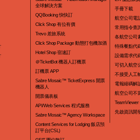
全球解決方案
手冊下載
QQBooking 快快訂
航空公司電
Click Shop 有位有價
常用指令查
Trevo 差旅系統
各航空公司
Click Shop Package 動態打包機加酒
片
特殊餐點代
Hotel Shop 宿速訂
片
設備需求代
＠TicketBot 機器人訂機票
可切入航空
訂機票 APP
不接受人工
Sabre Mosaic™ TicketExpress 開票
電報縮碼解
機器人
航空公司不
開票儀表板
TeamViewer
API/Web Services 程式服務
先啟資訊開
Sabre Mosaic™ Agency Workspace
Content Services for Lodging 飯店預
訂平台(CSL)
GFIT 團位散訂