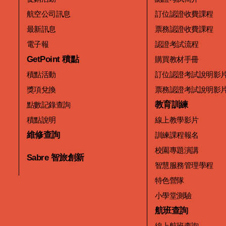
航空公司訊息
訂位認證收費課程
最新訊息
票務認證收費課程
電子報
認證考試流程
GetPoint 積點
購買教材手冊
積點活動
訂位認證考試說明影
獎項兌換
票務認證考試說明影
教育訓練
點數記錄查詢
積點說明
線上教學影片
維修查詢
訓練課程報名
校園專題演講
Sabre 智旅創新
智慧服務管理學程
特色營隊
小學堂測驗
航班查詢
線上航班查詢