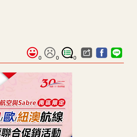
0
0
0