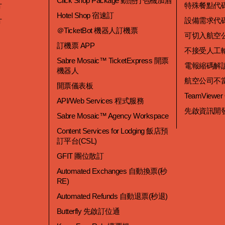
Click Shop Package 動態打包機加酒
片
特殊餐點代
Hotel Shop 宿速訂
片
設備需求代
＠TicketBot 機器人訂機票
可切入航空
訂機票 APP
不接受人工
Sabre Mosaic™ TicketExpress 開票
電報縮碼解
機器人
航空公司不
開票儀表板
TeamViewer
API/Web Services 程式服務
先啟資訊開
Sabre Mosaic™ Agency Workspace
Content Services for Lodging 飯店預
訂平台(CSL)
GFIT 團位散訂
Automated Exchanges 自動換票(秒
RE)
Automated Refunds 自動退票(秒退)
Butterfly 先啟訂位通