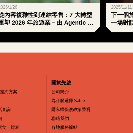
2026/1/26
2025/11/11
從內容複雜性到連結零售：7 大轉型
下一個旅
重塑 2026 年旅遊業－由 Agentic AI
一場對
的崛起所引領
關於先啟
價簽約方案
公司簡介
為什麼選擇 Sabre
話查詢
隱私權保護政策聲明
詢
聯絡我們
素食一覽表
各地服務據點