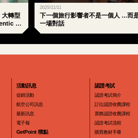
2025/11/11
 大轉型
下一個旅行影響者不是一個人 ...而
tic AI
一場對話
活動訊息
認證考試
促銷活動
認證考試簡介
航空公司訊息
訂位認證收費課程
最新訊息
票務認證收費課程
電子報
認證考試流程
GetPoint 積點
購買教材手冊