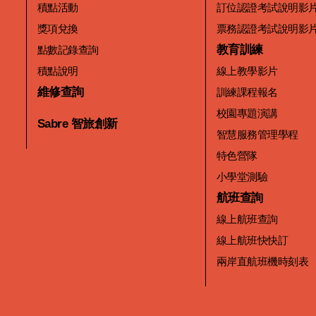
積點活動
訂位認證考試說明影
獎項兌換
票務認證考試說明影
教育訓練
點數記錄查詢
積點說明
線上教學影片
維修查詢
訓練課程報名
校園專題演講
Sabre 智旅創新
智慧服務管理學程
特色營隊
小學堂測驗
航班查詢
線上航班查詢
線上航班快快訂
兩岸直航班機時刻表